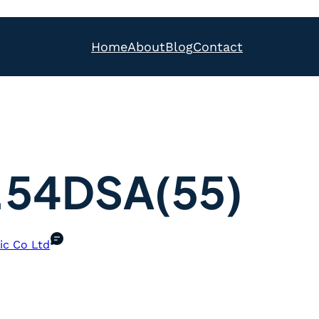
Home
About
Blog
Contact
.54DSA(55)
ic Co Ltd