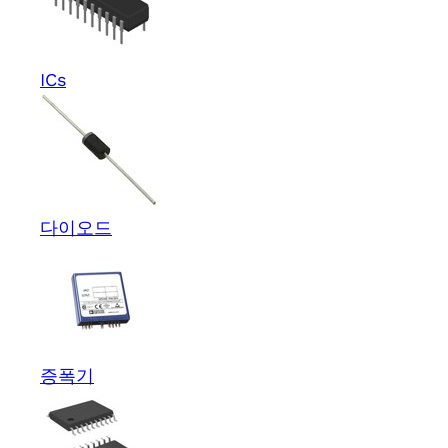
ICs
다이오드
증폭기