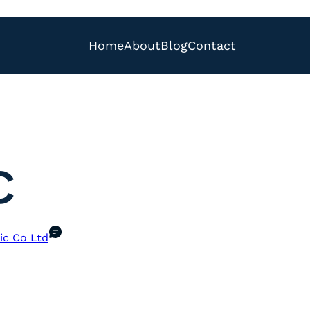
Home
About
Blog
Contact
C
ic Co Ltd