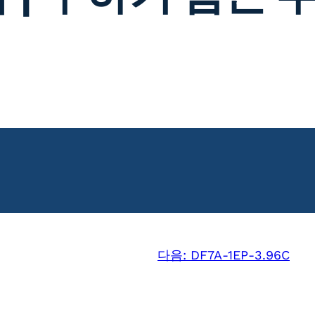
다음:
DF7A-1EP-3.96C