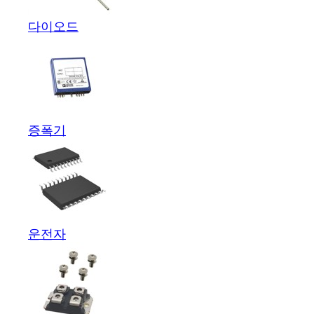
다이오드
증폭기
운전자