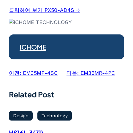
클릭하여 보기 PX50-AD4S →
ICHOME
이전:
EM35MP-4SC
다음:
EM35MR-4PC
Related Post
Design
Technology
HS16J-3(71)