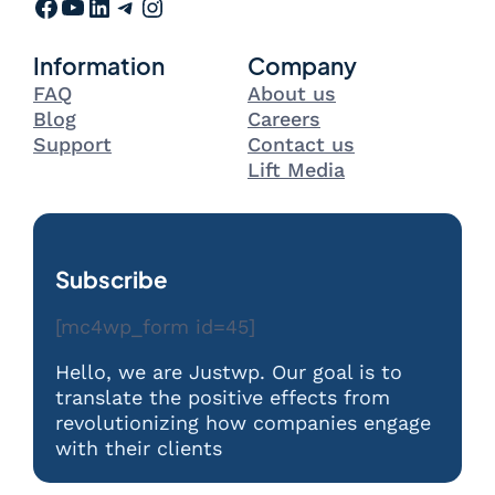
Facebook
YouTube
LinkedIn
Telegram
Instagram
Information
Company
FAQ
About us
Blog
Careers
Support
Contact us
Lift Media
Subscribe
[mc4wp_form id=45]
Hello, we are Justwp. Our goal is to
translate the positive effects from
revolutionizing how companies engage
with their clients