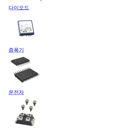
다이오드
증폭기
운전자