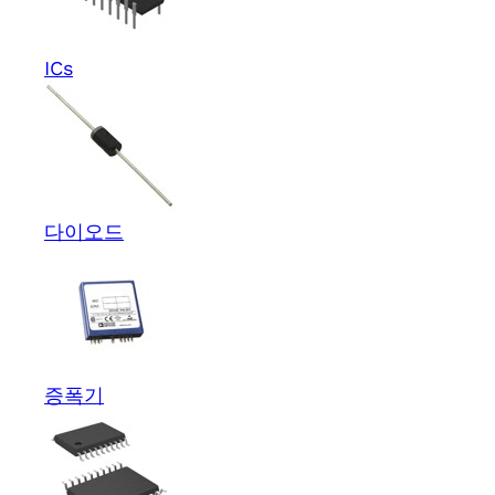
ICs
다이오드
증폭기