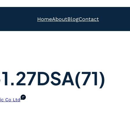
Home
About
Blog
Contact
1.27DSA(71)
ic Co Ltd