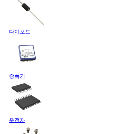
다이오드
증폭기
운전자