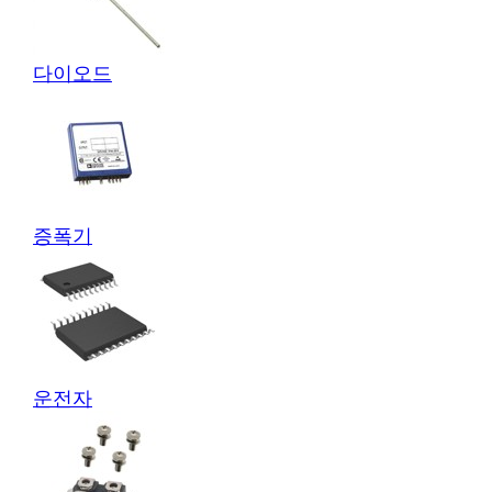
다이오드
증폭기
운전자