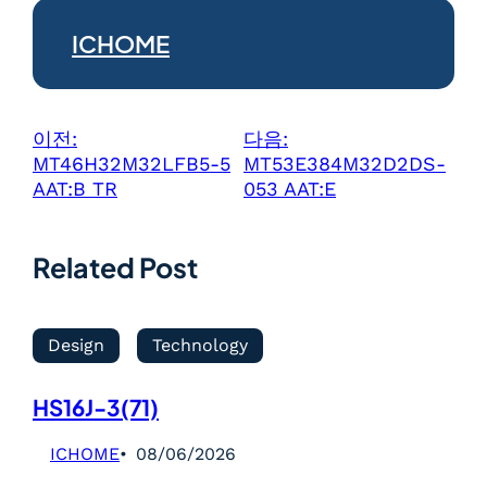
ICHOME
이전:
다음:
MT46H32M32LFB5-5
MT53E384M32D2DS-
AAT:B TR
053 AAT:E
Related Post
Design
Technology
HS16J-3(71)
ICHOME
08/06/2026