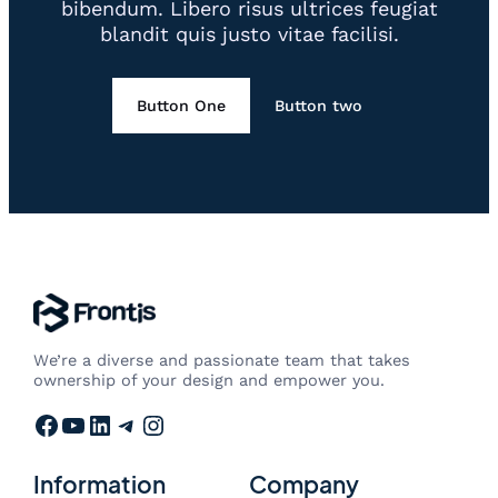
bibendum. Libero risus ultrices feugiat
blandit quis justo vitae facilisi.
Button One
Button two
We’re a diverse and passionate team that takes
ownership of your design and empower you.
Facebook
YouTube
LinkedIn
Telegram
Instagram
Information
Company