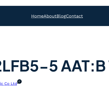
Home
About
Blog
Contact
LFB5-5 AAT:B 
ic Co Ltd