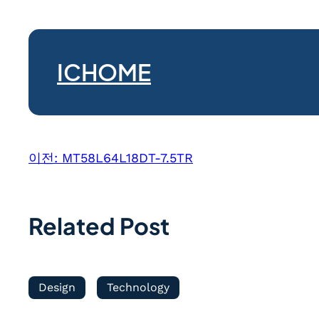
ICHOME
이전:
MT58L64L18DT-7.5TR
Related Post
Design
Technology