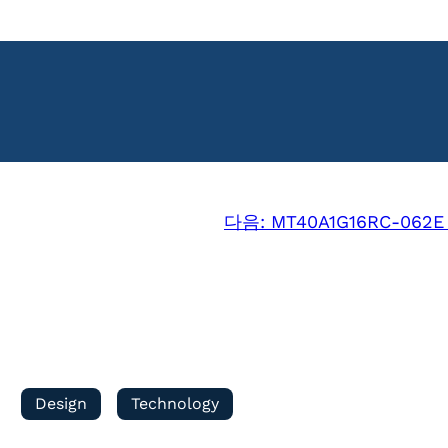
다음:
MT40A1G16RC-062E 
Design
Technology