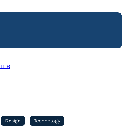
IT:B
Design
Technology