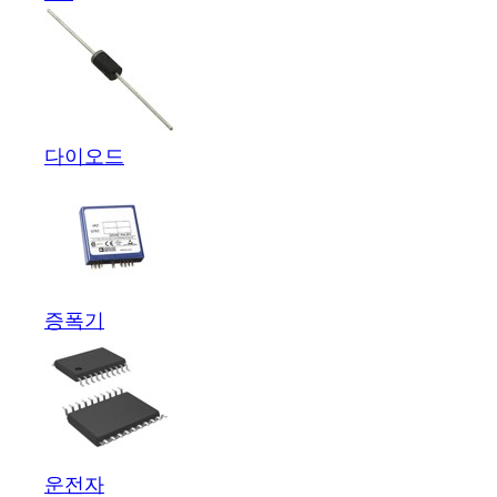
다이오드
증폭기
운전자