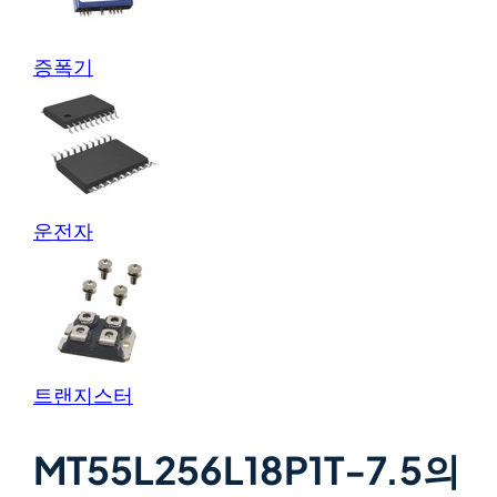
증폭기
운전자
트랜지스터
MT55L256L18P1T-7.5의