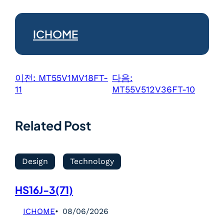
ICHOME
이전:
MT55V1MV18FT-
다음:
11
MT55V512V36FT-10
Related Post
Design
Technology
HS16J-3(71)
ICHOME
08/06/2026