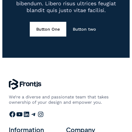
bibendum. Libero risus ultrices feugiat
blandit quis justo vitae facilisi.
Button One
Button two
We’re a diverse and passionate team that takes
ownership of your design and empower you.
Facebook
YouTube
LinkedIn
Telegram
Instagram
Information
Company