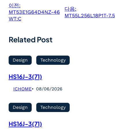
이전:
다음:
MT53E1G64D4NZ-46
MT55L256L18P1T-7.5
WT:C
Related Post
Design
Technology
HS16J-3(71)
ICHOME
08/06/2026
Design
Technology
HS16J-3(71)