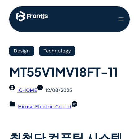
Design
Technology
MT55V1MV18FT-11
ICHOME
12/08/2025
Hirose Electric Co Ltd
최첨단 컴퓨팅 시스템